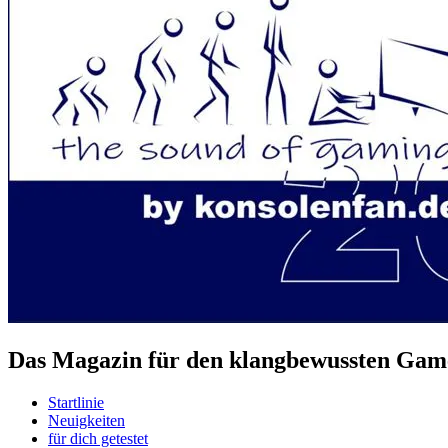
Das Magazin für den klangbewussten Game
Startlinie
Neuigkeiten
für dich getestet