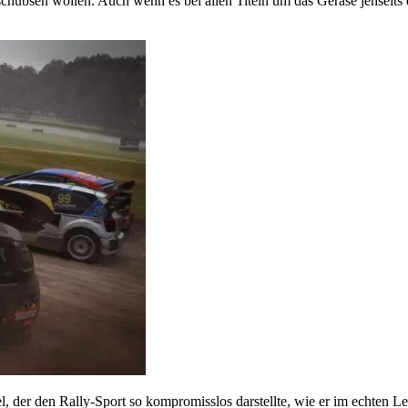
schubsen wollen. Auch wenn es bei allen Titeln um das Gerase jenseits 
, der den Rally-Sport so kompromisslos darstellte, wie er im echten Le