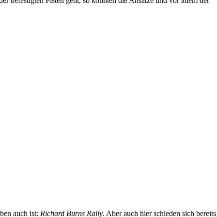
der befestigten Pisten geht, so könnten die Ansätze und vor allem der
ben auch ist:
Richard Burns Rally
. Aber auch hier schieden sich bereits